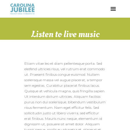
Listen to live music
Etiam vitae leo et diam pellentesque porta. Sed
eleifend ultricies risus, vel rutrum erat commodo
ut. Praesent finibus congue euismod. Nullam
scelerisque massa vel augue placerat, a tempor
sem egestas. Curabitur placerat finibus lacus.
Quisque at vehicula magna, quis fringilla sapien.
Ut interdum dictum ultricies. Aliquam facilisis
purus non dui scelerisque, bibendum vestibulum
risus fermentum. Nam eget efficitur felis. Sed
sollicitudin justo ut libero viverra, sed efficitur
erat finibus. Mauris nunc neque, elementum id
dignissim ut, posuere sit amet dolor. Aliquam
turpis neque, mollis eu pharetra et, placerat et