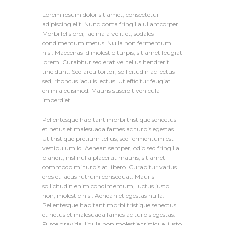
Lorem ipsum dolor sit amet, consectetur
adipiscing elit. Nunc porta fringilla ullamcorper.
Morbi felis orci, lacinia a velit et, sodales
condimentum metus. Nulla non fermentum
nisl. Maecenas id molestie turpis, sit amet feugiat
lorem. Curabitur sed erat vel tellus hendrerit
tincidunt. Sed arcu tortor, sollicitudin ac lectus
sed, rhoncus iaculis lectus. Ut efficitur feugiat
enim a euismod. Mauris suscipit vehicula
imperdiet.
Pellentesque habitant morbi tristique senectus
et netus et malesuada fames ac turpis egestas.
Ut tristique pretium tellus, sed fermentum est
vestibulum id. Aenean semper, odio sed fringilla
blandit, nisl nulla placerat mauris, sit amet
commodo mi turpis at libero. Curabitur varius
eros et lacus rutrum consequat. Mauris
sollicitudin enim condimentum, luctus justo
non, molestie nisl. Aenean et egestas nulla.
Pellentesque habitant morbi tristique senectus
et netus et malesuada fames ac turpis egestas.
Fusce gravida, ligula non molestie tristique, justo